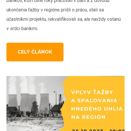
baníkov, ktorí dlhé roky pracovali v bani a z dôvodu
ukončenia ťažby v regióne prišli o prácu, stali sa
účastníkmi projektu, rekvalifikovali sa, ale navždy ostanú
v srdci baníkmi.
CELÝ ČLÁNOK