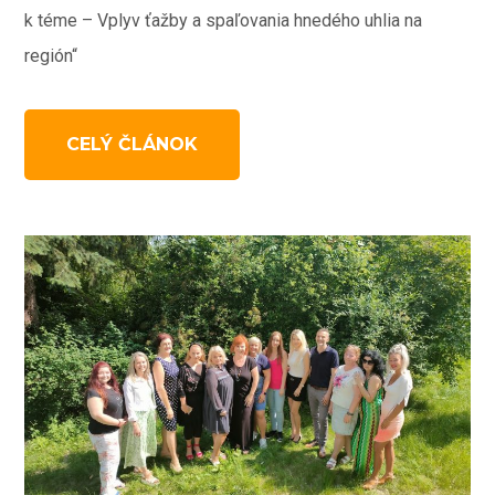
k téme – Vplyv ťažby a spaľovania hnedého uhlia na
región“
CELÝ ČLÁNOK