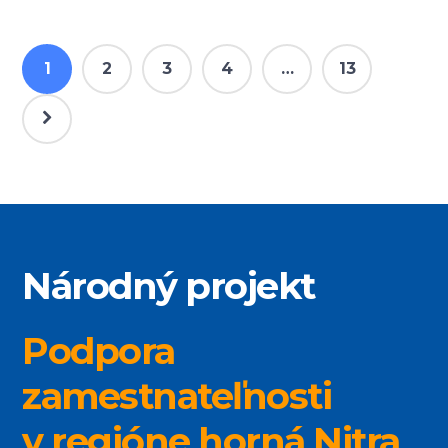
1
2
3
4
…
13
Národný projekt
Podpora
zamestnateľnosti
v regióne horná Nitra