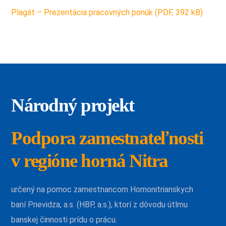
Plagát – Prezentácia pracovných ponúk (PDF, 392 kB)
Národný projekt
Podpora zamestnateľnosti
v regióne horná Nitra
určený na pomoc zamestnancom Hornonitrianskych
baní Prievidza, a.s. (HBP, a.s.), ktorí z dôvodu útlmu
banskej činnosti prídu o prácu.