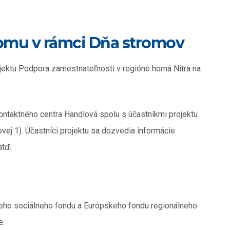
omu v rámci Dňa stromov
ektu Podpora zamestnateľnosti v regióne horná Nitra na
ntaktného centra Handlová spolu s účastníkmi projektu
ovej 1). Účastníci projektu sa dozvedia informácie
atď.
keho sociálneho fondu a Európskeho fondu regionálneho
e.