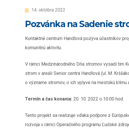
14. októbra 2022
Pozvánka na Sadenie str
Kontaktné centrum Handlová pozýva účastníkov proj
komunitnú aktivitu.
V rámci Medzinárodného Dňa stromov vysadí tím Ko
strom v areáli Senior centra Handlová (ul. M. Krššák
o význame stromov, o ich vplyve na mestskú klímu 
Termín a čas konania:
20. 10. 2022 o 10:00 hod.
Tento projekt sa realizuje vďaka podpore z Európs
rozvoja v rámci Operačného programu Ľudské zdroj