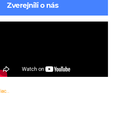
Zverejnili o nás
iac…