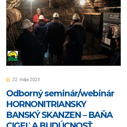
22. mája 2023
Odborný seminár/webinár
HORNONITRIANSKY
BANSKÝ SKANZEN – BAŇA
CIGEĽ A BUDÚCNOSŤ