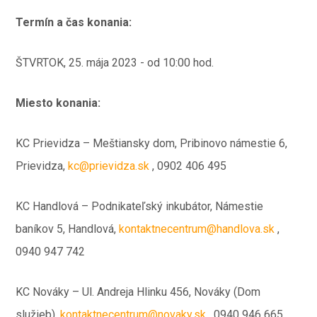
Termín a čas konania:
ŠTVRTOK, 25. mája 2023 -⁠⁠⁠⁠⁠ od 10:00 hod.
Miesto konania:
KC Prievidza – Meštiansky dom, Pribinovo námestie 6,
Prievidza,
kc@prievidza.sk
, 0902 406 495
KC Handlová – Podnikateľský inkubátor, Námestie
baníkov 5, Handlová,
kontaktnecentrum@handlova.sk
,
0940 947 742
KC Nováky – Ul. Andreja Hlinku 456, Nováky (Dom
služieb),
kontaktnecentrum@novaky.sk
, 0940 946 665